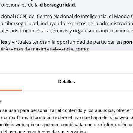
rofesionales de la
ciberseguridad
.
cional (CCN) del Centro Nacional de Inteligencia, el Mando 
a ciberseguridad, incluyendo expertos de la administración
les, instituciones académicas y organismos internacionale
ales
y virtuales tendrán la oportunidad de participar en
pon
luirá temas de máxima relevancia, como:
,
Detalles
eguridad, y avances en tecnologías cuánticas
s
b se usan para personalizar el contenido y los anuncios, ofrecer
s, compartimos información sobre el uso que haga del sitio web 
y el respaldo de 105 organizaciones de la industria de la c
 análisis web, quienes pueden combinarla con otra información q
les de forma presencial y 7.000 online.
r del uso que haya hecho de sus servicios.