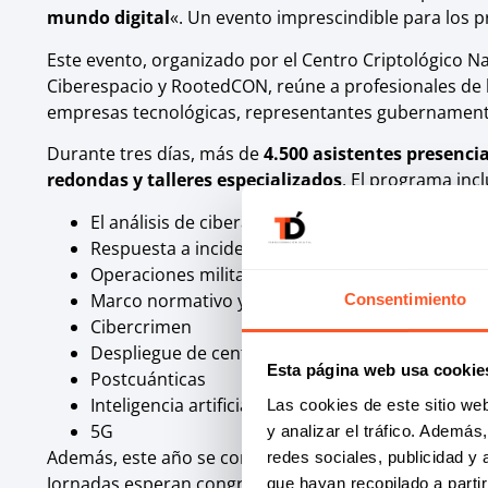
mundo digital
«. Un evento imprescindible para los p
Este evento, organizado por el Centro Criptológico Na
Ciberespacio y RootedCON, reúne a profesionales de l
empresas tecnológicas, representantes gubernamenta
Durante tres días, más de
4.500 asistentes presenci
redondas y talleres especializados
. El programa inc
El análisis de ciberamenazas
Respuesta a incidentes
Operaciones militares en el ciberespacio
Marco normativo y legislación en ciberseguridad
Consentimiento
Cibercrimen
Despliegue de centros de operaciones de cibers
Esta página web usa cookie
Postcuánticas
Inteligencia artificial
Las cookies de este sitio we
5G
y analizar el tráfico. Ademá
Además, este año se contará con más de 150 ponentes 
redes sociales, publicidad y
Jornadas esperan congregar a más de 6.000 profesiona
que hayan recopilado a parti