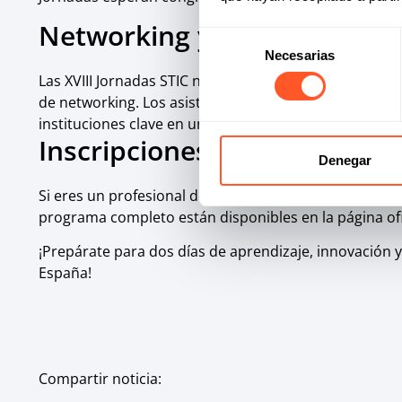
Networking y tecnología de
Selección
Necesarias
de
Las XVIII Jornadas STIC no solo son un punto de enc
consentimiento
de networking. Los asistentes podrán interactuar co
instituciones clave en un entorno innovador y dinámi
Inscripciones y más inform
Denegar
Si eres un profesional del sector o simplemente te apa
programa completo están disponibles en la página ofi
¡Prepárate para dos días de aprendizaje, innovación y
España!
Compartir noticia: