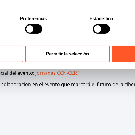
 vanguardia
Preferencias
Estadística
uentro para compartir conocimientos, sino también una exce
n expertos, proveedores de soluciones tecnológicas y repre
co.
ación
Permitir la selección
siona la ciberseguridad, no te pierdas esta cita. Las inscrip
cial del evento:
Jornadas CCN-CERT
.
 colaboración en el evento que marcará el futuro de la cib