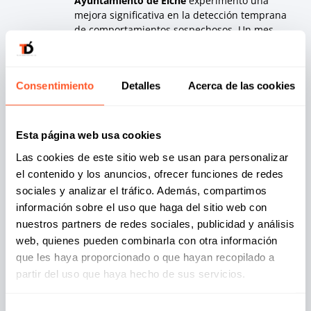
Ayuntamiento de Elche
experimentó una
mejora significativa en la detección temprana
de comportamientos sospechosos. Un mes
después de la implementación de las nuevas
medidas de seguridad, el sistema detectó un
intento de
ransomware
, que fue
neutralizado
Consentimiento
Detalles
Acerca de las cookies
antes de causar daño
. Esto demuestra que la
detección proactiva
es crucial para prevenir
ataques de gran escala.
Recuperación rápida y sin pérdidas de
Esta página web usa cookies
datos:
gracias a las
copias de seguridad
Las cookies de este sitio web se usan para personalizar
offline y al cifrado de datos, el
Ayuntamiento
el contenido y los anuncios, ofrecer funciones de redes
de Elche
pudo restaurar los sistemas
afectados sin
pérdidas de datos
importantes.
sociales y analizar el tráfico. Además, compartimos
Esta estrategia de
recuperación ante
información sobre el uso que haga del sitio web con
desastres
fue clave para reducir el impacto
nuestros partners de redes sociales, publicidad y análisis
del incidente y restaurar la
confianza pública
web, quienes pueden combinarla con otra información
en los servicios digitales.
que les haya proporcionado o que hayan recopilado a
Reducción de incidentes y mejora en la
partir del uso que haya hecho de sus servicios.
cultura de seguridad:
a lo largo del año
siguiente, el
Ayuntamiento de Elche
observó
una disminución en los
incidentes de