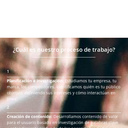
¿Cuál es nuestro proceso de trabajo?
1
Planificación e investigación:
Estudiamos tu empresa, tu
marca, los competidores, identificamos quién es tu público
objetivo, definiendo sus intereses y cómo interactúan en
línea.
2
Creación de contenido:
Desarrollamos contenido de valor
para el usuario basado en investigación de palabras clave