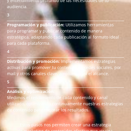
y entendimiento profundo de las necesidades de tu
audiencia.
3
Programación y publicación:
Utilizamos herramientas
para programar y publicar contenido de manera
estratégica, adaptando cada publicación al formato ideal
para cada plataforma.
4
Distribución y promoción:
Implementamos estrategias
activas para promover tu contenido en redes sociales, por
mail y otros canales clave, ampliando así el alcance.
5
Análisis y optimización:
Medimos el rendimiento de cada contenido y canal
utilizado, optimizando continuamente nuestras estrategias
de contenido para mejorar los resultados.
Estos pasos nos permiten crear una estrategia
de marketing de contenidos efectiva que atraiga,