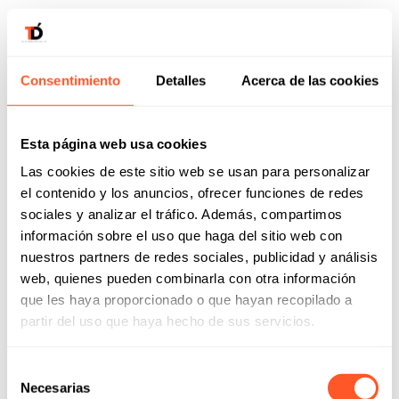
I+D
,
Noticias
Consentimiento
Detalles
Acerca de las cookies
Esta página web usa cookies
Las cookies de este sitio web se usan para personalizar
el contenido y los anuncios, ofrecer funciones de redes
sociales y analizar el tráfico. Además, compartimos
información sobre el uso que haga del sitio web con
nuestros partners de redes sociales, publicidad y análisis
Transformación Digital obtiene el
web, quienes pueden combinarla con otra información
Sello «PYME Innovadora» del
que les haya proporcionado o que hayan recopilado a
Ministerio de Ciencia, Innovación y
partir del uso que haya hecho de sus servicios.
Universidades
Un reconocimiento que potencia nuestro compromiso
con la I+D+i. ¿Qué es el Sello PYME Innovadora? El Sello
Selección
“PYME Innovadora” es una certificación oficial del
Necesarias
de