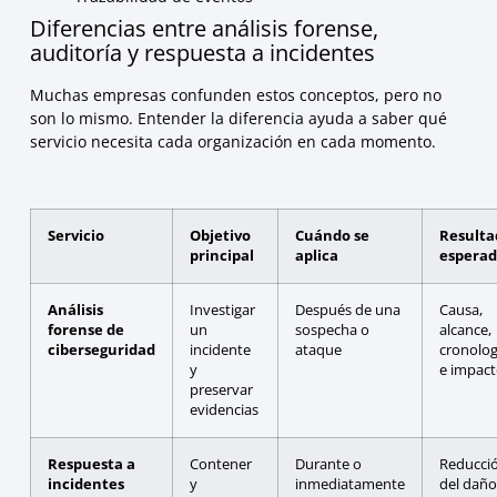
Diferencias entre análisis forense,
auditoría y respuesta a incidentes
Muchas empresas confunden estos conceptos, pero no
son lo mismo. Entender la diferencia ayuda a saber qué
servicio necesita cada organización en cada momento.
Servicio
Objetivo
Cuándo se
Resulta
principal
aplica
espera
Análisis
Investigar
Después de una
Causa,
forense de
un
sospecha o
alcance,
ciberseguridad
incidente
ataque
cronolog
y
e impac
preservar
evidencias
Respuesta a
Contener
Durante o
Reducci
incidentes
y
inmediatamente
del daño