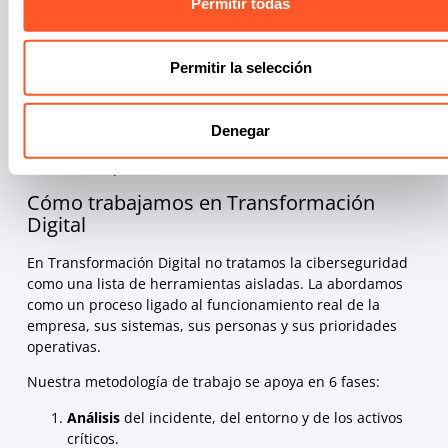
Permitir todas
Pérdida de pruebas críticas
Decisiones erróneas de recuperación
Costes operativos más altos
Permitir la selección
Daño reputacional
Incumplimientos regulatorios
Interrupciones prolongadas en procesos clave
Denegar
En seguridad, resolver sin entender suele ser solo una
solución temporal.
Cómo trabajamos en Transformación
Digital
En Transformación Digital no tratamos la ciberseguridad
como una lista de herramientas aisladas. La abordamos
como un proceso ligado al funcionamiento real de la
empresa, sus sistemas, sus personas y sus prioridades
operativas.
Nuestra metodología de trabajo se apoya en 6 fases:
Análisis
del incidente, del entorno y de los activos
críticos.