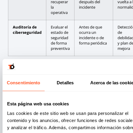
recuperar
después del
vuelta a 
la
incidente
normali
operativa
Auditoría de
Evaluar el
Antes de que
Detecci
ciberseguridad
estado de
ocurra un
de
seguridad
incidente o de
debilida
de forma
forma periódica
y plan d
preventiva
mejora
¿Cuándo necesita una empresa un análisis
forense de ciberseguridad?
Consentimiento
Detalles
Acerca de las cooki
No siempre hay un aviso claro. En muchos casos, la
necesidad aparece cuando surgen señales que no
Esta página web usa cookies
encajan con la operativa habitual.
Las cookies de este sitio web se usan para personalizar el
Indicadores frecuentes
contenido y los anuncios, ofrecer funciones de redes sociale
y analizar el tráfico. Además, compartimos información sobr
Inicio de sesión desde ubicaciones inusuales