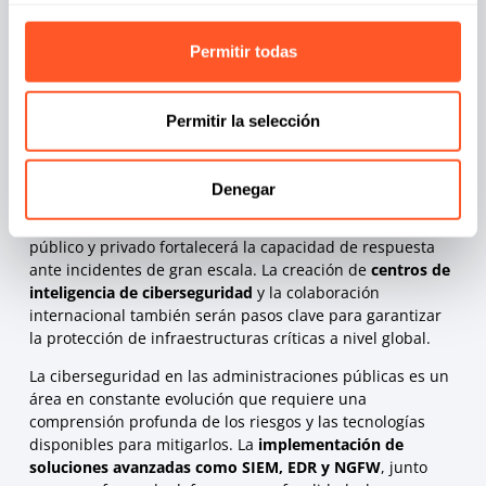
artificial (IA)
y el
aprendizaje automático
están
comenzando a desempeñar un papel crucial en la
detección de amenazas. Las plataformas basadas en IA
Permitir todas
pueden analizar grandes volúmenes de datos de tráfico y
comportamiento, identificando patrones anómalos y
posibles amenazas antes de que se materialicen.
Permitir la selección
En cuanto a la
colaboración público-privada
, será
fundamental en el futuro de la ciberseguridad. El
Denegar
intercambio de información sobre amenazas,
vulnerabilidades y mejores prácticas entre el sector
público y privado fortalecerá la capacidad de respuesta
ante incidentes de gran escala. La creación de
centros de
inteligencia de ciberseguridad
y la colaboración
internacional también serán pasos clave para garantizar
la protección de infraestructuras críticas a nivel global.
La ciberseguridad en las administraciones públicas es un
área en constante evolución que requiere una
comprensión profunda de los riesgos y las tecnologías
disponibles para mitigarlos. La
implementación de
soluciones avanzadas como SIEM, EDR y NGFW
, junto