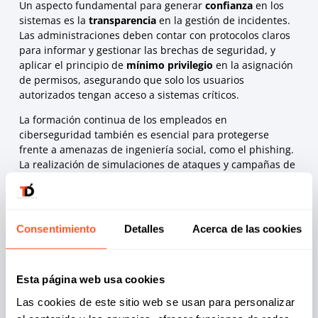
Un aspecto fundamental para generar
confianza
en los
sistemas es la
transparencia
en la gestión de incidentes.
Las administraciones deben contar con protocolos claros
para informar y gestionar las brechas de seguridad, y
aplicar el principio de
mínimo privilegio
en la asignación
de permisos, asegurando que solo los usuarios
autorizados tengan acceso a sistemas críticos.
La formación continua de los empleados en
ciberseguridad también es esencial para protegerse
frente a amenazas de ingeniería social, como el phishing.
La realización de simulaciones de ataques y campañas de
concienciación puede ayudar a crear una cultura de
seguridad en el interior de las organizaciones.
Protocolos de gestión de incidentes y
Consentimiento
Detalles
Acerca de las cookies
auditorías regulares
La
transparencia
es un principio clave en la
ciberseguridad de las administraciones públicas. Según la
Esta página web usa cookies
Directiva NIS2
, las organizaciones deben asegurarse de
Las cookies de este sitio web se usan para personalizar
que sus sistemas sean
auditables
y que haya una