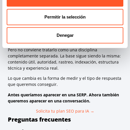
El AEO se centra en optimizar respuestas para
motores de respuesta.
El GEO intenta mejorar la presencia en motores
Permitir la selección
generativos de IA.
El posicionamiento en IA agrupa todas las acciones
orientadas a que una marca sea visible, citada o
Denegar
recomendada en respuestas generadas por
inteligencia artificial.
Pero no conviene tratarlo como una disciplina
completamente separada. La base sigue siendo la misma:
contenido útil, autoridad, rastreo, indexación, estructura
técnica y experiencia real.
Lo que cambia es la forma de medir y el tipo de respuesta
que queremos conseguir.
Antes queríamos aparecer en una SERP. Ahora también
queremos aparecer en una conversación.
Solicita tu plan SEO para IA →
Preguntas frecuentes