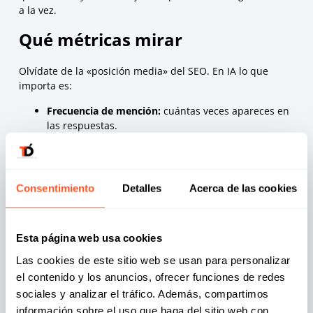
a la vez.
Qué métricas mirar
Olvídate de la «posición media» del SEO. En IA lo que
importa es:
Frecuencia de mención:
cuántas veces apareces en
las respuestas.
Sentimiento:
si hablan bien, regular o mal de ti
(puedes tener mucha visibilidad… y negativa).
Share of voice / de recomendación:
qué porcentaje
de las veces eres tú la opción recomendada frente a
Consentimiento
Detalles
Acerca de las cookies
tus competidores.
Mención vs. cita:
distingue cuándo solo te nombran
y cuándo además te enlazan como fuente.
Esta página web usa cookies
Errores frecuentes que te dejan fuera de
Las cookies de este sitio web se usan para personalizar
ChatGPT
el contenido y los anuncios, ofrecer funciones de redes
Pensar que con pagar publicidad basta.
La IA no lee
sociales y analizar el tráfico. Además, compartimos
tus anuncios; lee tu contenido y el de quienes
información sobre el uso que haga del sitio web con