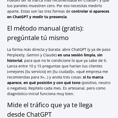
Puedes ser la marca más recomendada en ChatGPT y que
tus paneles muestren cero. Por eso necesitas medirlo
aparte. Estas son las tres formas de
controlar si apareces
en ChatGPT y medir tu presencia
.
El método manual (gratis):
pregúntale tú mismo
La forma más directa y barata: abre ChatGPT (y ya de paso
Perplexity, Gemini y Claude)
en una sesión limpia, sin
historial
, para que no te condicione lo que ya sabe de ti.
Lanza entre 10 y 15 preguntas que harían tus clientes
(«mejores [tu servicio] en [tu ciudad]», «qué empresa me
recomiendas para X»…) y anota tres cosas:
si tu marca
aparece, en qué posición y con qué tono
(positivo, neutro
o negativo). Repítelo cada mes. Es artesanal, pero como
diagnóstico inicial funciona muy bien.
Mide el tráfico que ya te llega
desde ChatGPT