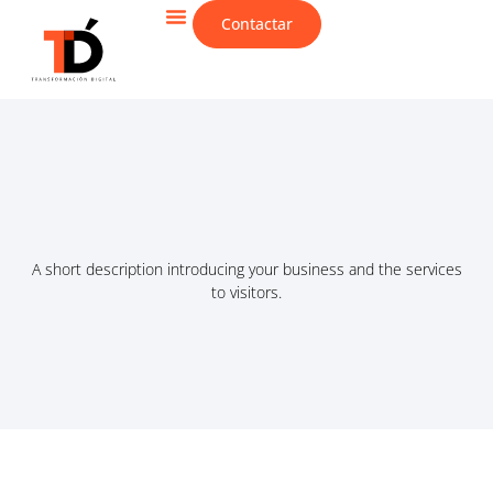
Contactar
CIBERSEGURIDAD & IT
A short description introducing your business and the services
to visitors.