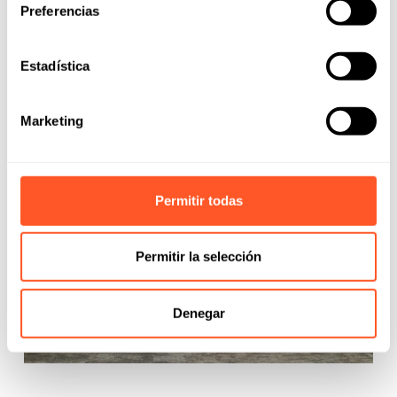
país ha puesto de manifiesto una realidad innegable:
Preferencias
muchas empresas
Read More
Estadística
Marketing
Permitir todas
Permitir la selección
Denegar