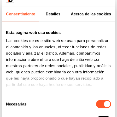
Consentimiento
Detalles
Acerca de las cookies
Esta página web usa cookies
Las cookies de este sitio web se usan para personalizar
el contenido y los anuncios, ofrecer funciones de redes
sociales y analizar el tráfico. Además, compartimos
información sobre el uso que haga del sitio web con
nuestros partners de redes sociales, publicidad y análisis
web, quienes pueden combinarla con otra información
que les haya proporcionado o que hayan recopilado a
partir del uso que haya hecho de sus servicios.
Continuidad de negocio: protege tu empresa
Selección
ante crisis
Necesarias
de
consentimiento
El reciente apagón eléctrico que afectó a buena parte del