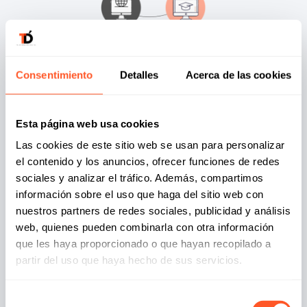
Proyectos de Formación
Consentimiento
Detalles
Acerca de las cookies
Desarrollamos proyectos innovadores de formación
Esta página web usa cookies
personalizada adaptándonos a las necesidades
Las cookies de este sitio web se usan para personalizar
específicas de tu organización.
el contenido y los anuncios, ofrecer funciones de redes
Consultoría Estratégica
sociales y analizar el tráfico. Además, compartimos
Plataformas e-Learning
información sobre el uso que haga del sitio web con
Digitalización de Equipos de Trabajo
nuestros partners de redes sociales, publicidad y análisis
Desarrollo de Cursos: creación de contenido
web, quienes pueden combinarla con otra información
formativo
Impartición de acciones formativas. Formación
que les haya proporcionado o que hayan recopilado a
personalizada
partir del uso que haya hecho de sus servicios.
Tutorización
Selección