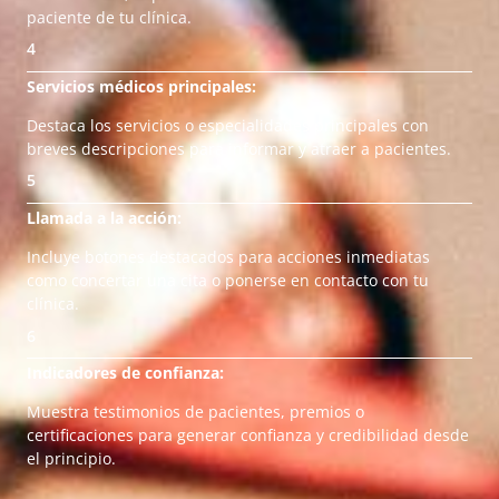
paciente de tu clínica.
4
Servicios médicos principales:
Destaca los servicios o especialidades principales con
breves descripciones para informar y atraer a pacientes.
5
Llamada a la acción:
Incluye botones destacados para acciones inmediatas
como concertar una cita o ponerse en contacto con tu
clínica.
6
Indicadores de confianza:
Muestra testimonios de pacientes, premios o
certificaciones para generar confianza y credibilidad desde
el principio.