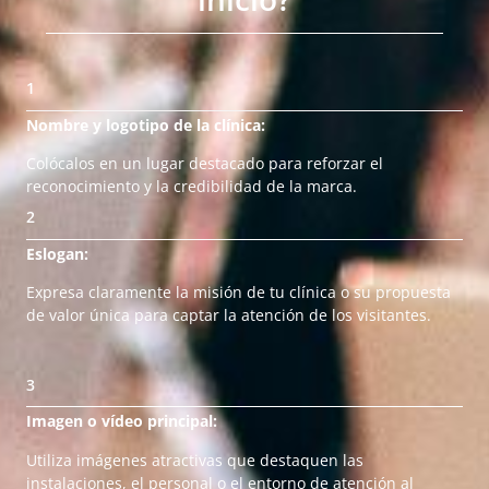
1
Nombre y logotipo de la clínica:
Colócalos en un lugar destacado para reforzar el
reconocimiento y la credibilidad de la marca.
2
Eslogan:
Expresa claramente la misión de tu clínica o su propuesta
de valor única para captar la atención de los visitantes.
3
Imagen o vídeo principal:
Utiliza imágenes atractivas que destaquen las
instalaciones, el personal o el entorno de atención al