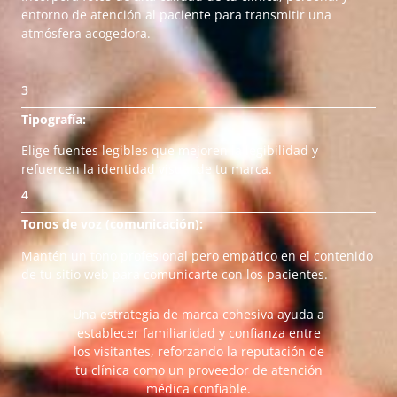
entorno de atención al paciente para transmitir una
atmósfera acogedora.
3
Tipografía:
Elige fuentes legibles que mejoren la legibilidad y
refuercen la identidad visual de tu marca.
4
Tonos de voz (comunicación):
Mantén un tono profesional pero empático en el contenido
de tu sitio web para comunicarte con los pacientes.
Una estrategia de marca cohesiva ayuda a
establecer familiaridad y confianza entre
los visitantes, reforzando la reputación de
tu clínica como un proveedor de atención
médica confiable.