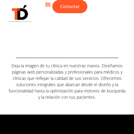
Contactar
CIBERSEGURIDAD & IT
Deja la imagen de tu clínica en nuestras manos. Diseñamos
páginas web personalizadas y profesionales para médicos y
clínicas que reflejan la calidad de sus servicios. Ofrecemos
soluciones integrales que abarcan desde el diseño y la
funcionalidad hasta la optimización para motores de búsqueda
y la relación con tus pacientes.