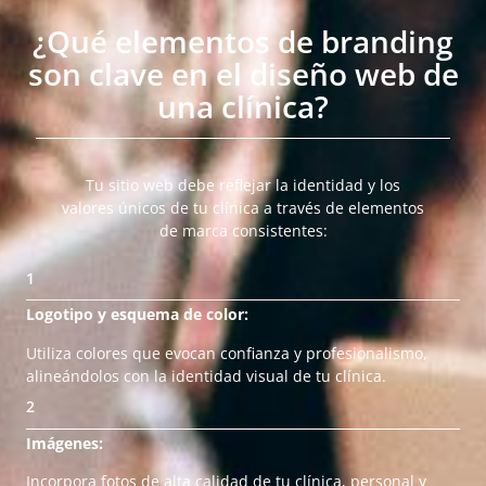
¿Qué elementos de branding
son clave en el diseño web de
una clínica?
Tu sitio web debe reflejar la identidad y los
valores únicos de tu clínica a través de elementos
de marca consistentes:
1
Logotipo y esquema de color:
Utiliza colores que evocan confianza y profesionalismo,
alineándolos con la identidad visual de tu clínica.
2
Imágenes:
Incorpora fotos de alta calidad de tu clínica, personal y