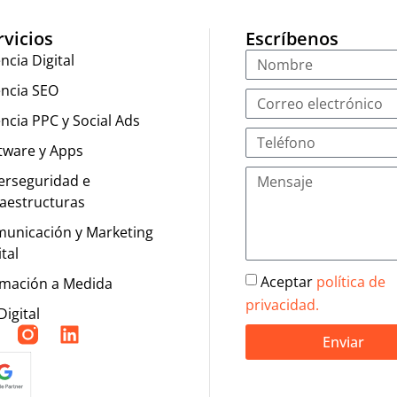
rvicios
Escríbenos
ncia Digital
ncia SEO
ncia PPC y Social Ads
tware y Apps
erseguridad e
raestructuras
unicación y Marketing
ital
Aceptar
política de
mación a Medida
privacidad.
Digital
Enviar